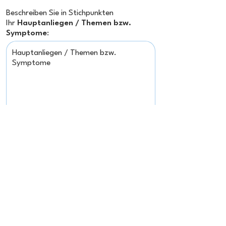
Beschreiben Sie in Stichpunkten
Ihr
Hauptanliegen / Themen bzw.
Symptome
:
Drücken Sie auf den Button "
Foto
", um ein
(möglichst aktuelles) Bild von Ihnen
hochzuladen.
Auf dem Foto soll Ihr Gesicht
oder
, wenn
Anonymität gewünscht, ein Körperteil
(Hinterkopf, Hand, Ellbogen o.ä.) zu sehen
sein.
Foto