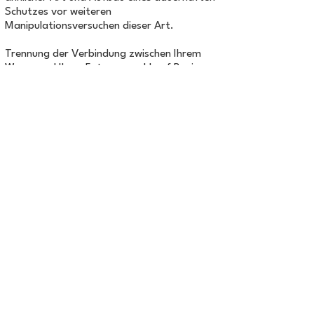
Schutzes vor weiteren
Manipulationsversuchen dieser Art.
Trennung der Verbindung zwischen Ihrem
Wesen und Ihren Fotos, sowohl auf Papier,
als auch in elektronischer Form, mit dem Ziel,
mögliche negative Einwirkungen zu
verhindern.
Schutz und Wiederaufbau nach negativen
Folgen Ihres Aufenthaltes in den
geopathischen Zonen, energetisch
negativen Räumen, Gebäuden und Orten
mit großen Menschenmengen.
Verstärkter Schutz vor technischer
Strahlung verschiedener Art (Skalarwellen,
elektromagnetische Wellen hoher und
niedriger Frequenz der Sendetürme,
Radarsysteme, Radiowellen u. ä.).
Schutz vor negativen Auswirkungen