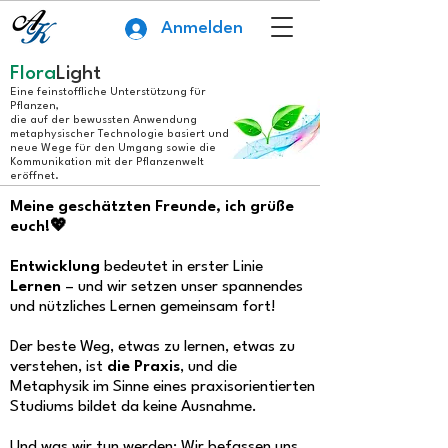
Anmelden
Flora
Light
Eine feinstoffliche Unterstützung für
Pflanzen,
die auf der bewussten Anwendung
metaphysischer Technologie basiert und
neue Wege für den Umgang sowie die
Kommunikation mit der Pflanzenwelt
eröffnet.
Meine geschätzten Freunde, ich grüße
euch!
💖
Entwicklung
bedeutet in erster Linie
Lernen
– und wir setzen unser spannendes
und nützliches Lernen gemeinsam fort!
Der beste Weg, etwas zu lernen, etwas zu
verstehen, ist
die Praxis
, und die
Metaphysik im Sinne eines praxisorientierten
Studiums bildet da keine Ausnahme.
Und was wir tun werden: Wir befassen uns