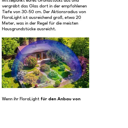
Mittelpunkt eures Grundstücks aus und
vergräbt das Glas dort in der empfohlenen
Tiefe von 30-50 cm. Der Aktionsradius von
FloraLight ist ausreichend groß, etwa 20
Meter, was in der Regel für die meisten
Hausgrundstücke ausreicht.
Wenn ihr FloraLight
für den Anbau von
landwirtschaftlichen Kulturen in
größeren Mengen auf einer Fläche von
mehr als 1 Hektar
einsetzen möchtet,
benötigt ihr insgesamt 5 FloraLight-Träger.
Das bedeutet, ihr braucht 5 Steine (ein Foto