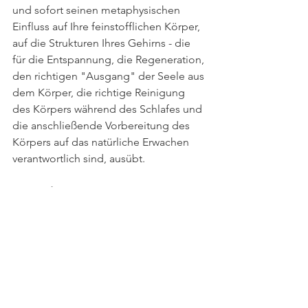
und sofort seinen metaphysischen 
Einfluss auf Ihre feinstofflichen Körper, 
auf die Strukturen Ihres Gehirns - die 
für die Entspannung, die Regeneration, 
den richtigen "Ausgang" der Seele aus 
dem Körper, die richtige Reinigung 
des Körpers während des Schlafes und 
die anschließende Vorbereitung des 
Körpers auf das natürliche Erwachen 
verantwortlich sind, ausübt.
Anwendung: 
Vor dem Einschlafen, wenn Sie bereits 
im Bett liegen, öffnen Sie dieses Bild 
und sagen Sie laut oder gedanklich, in 
Ihrer Muttersprache - 
"
Nachtruhe/Schlaf aktivieren
". Das 
Konstrukt wird sich öffnen und seine 
Arbeit beginnen. Nach dem Sie dies 